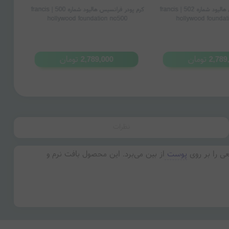
کرم پودر فرانسیس هالیود شماره 502 | francis
کرم پودر فرانسیس هالیود شماره 500 | francis
hollywood foundation no500
hollywood foundat
تومان
تومان
2,789,000
2,789
نظرات
ی را بر روی
پوست
از بین می‌برد. این محصول بافت نرم و