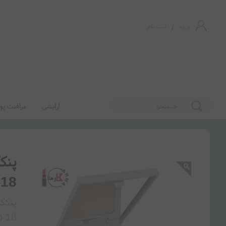
/
ورود
ثبت نام
آرایشی
مراقبت پو
 18
o 18