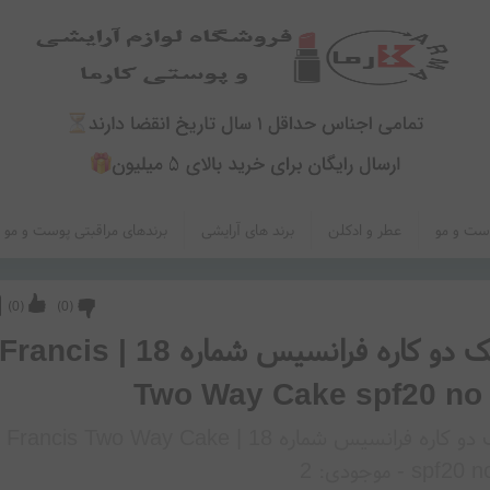
ست و مو
عطر و ادکلن
برند های آرایشی
برندهای مراقبتی پوست و مو
)
0
(
)
0
(
پنکک دو کاره فرانسیس شماره 18 | Francis
Two Way Cake spf20 no
پنکک دو کاره فرانسیس شماره 18 | Francis Two Way Cake
spf20 n
- موجودی:
2