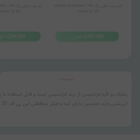
emillie f
کرم پودر امیلی رنگ 03 | emillie foundation
کرم پودر 
cream no 05
cream no 03
تومان
تو
1,344,000
1,567,000
توضیحات
پنکیک دو کاره فرانسیس از برند فرانسیس است و قابل استفاده با 
ابریشمی دارد، همچنین دارای آینه و فیلتر محافظتی اس پی اف 20 بوده و پوست را در برابر اشعه نور خورشید حفاظت می‌کند.