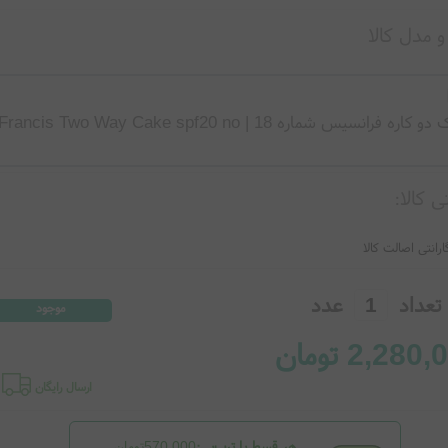
 مدل کالا
پنکک دو کاره فرانسیس شماره 18 | Francis Two Way Cake spf20 no
ی کالا:
ارانتی اصالت کالا
تعداد
عدد
موجود
2,280,
تومان
ارسال رایگان
هر قسط با ترب‌پی:
570,000تومان