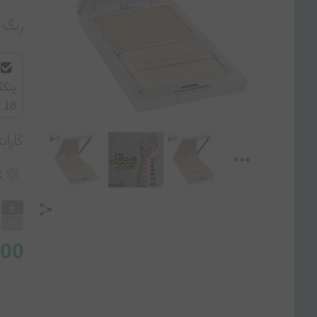
رنگ و
18
گارانت
...
گ
+
_
000