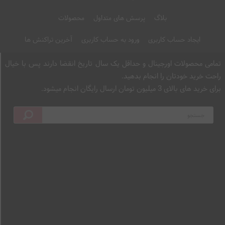
یدی مطمئن)
بالای یک میلیون)
اطمینان خرید کنید)
بلاگ
پرسش های متداول
محصولات
ایجاد حساب کاربری
ورود به حساب کاربری
آخرین تراکنش ها
تمامی محصولات اورجینال و حداقل یک سال تاریخ انقضا دارند پس با خیال
راحت خرید خودتان را انجام بدهید.
برای خرید های بالای 3 میلیون تومان ارسال رایگان انجام میشود.
به پرداخت بانک ملت (به راحتی
پرداخت امن زرین پال(به راحتی
خرید کنید)
خرید کنید)